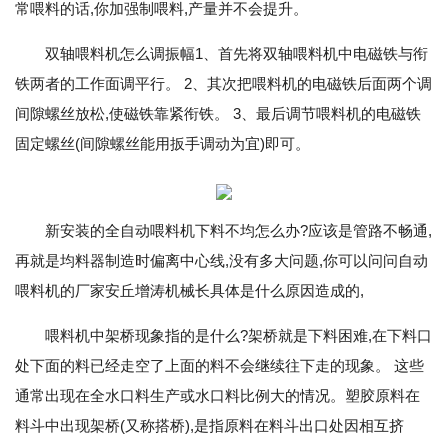
常喂料的话,你加强制喂料,产量并不会提升。
双轴喂料机怎么调振幅1、首先将双轴喂料机中电磁铁与衔
铁两者的工作面调平行。 2、其次把喂料机的电磁铁后面两个调
间隙螺丝放松,使磁铁靠紧衔铁。 3、最后调节喂料机的电磁铁
固定螺丝(间隙螺丝能用扳手调动为宜)即可。
新安装的全自动喂料机下料不均怎么办?应该是管路不畅通,
再就是均料器制造时偏离中心线,没有多大问题,你可以问问自动
喂料机的厂家安丘增涛机械长具体是什么原因造成的,
喂料机中架桥现象指的是什么?架桥就是下料困难,在下料口
处下面的料已经走空了上面的料不会继续往下走的现象。 这些
通常出现在全水口料生产或水口料比例大的情况。塑胶原料在
料斗中出现架桥(又称搭桥),是指原料在料斗出口处因相互挤