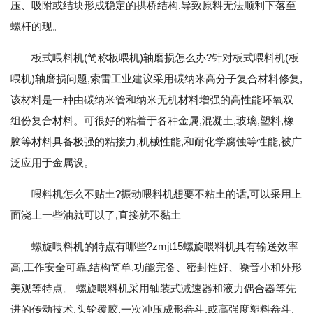
压、吸附或结块形成稳定的拱桥结构,导致原料无法顺利下落至
螺杆的现。
板式喂料机(简称板喂机)轴磨损怎么办?针对板式喂料机(板
喂机)轴磨损问题,索雷工业建议采用碳纳米高分子复合材料修复,
该材料是一种由碳纳米管和纳米无机材料增强的高性能环氧双
组份复合材料。可很好的粘着于各种金属,混凝土,玻璃,塑料,橡
胶等材料具备极强的粘接力,机械性能,和耐化学腐蚀等性能,被广
泛应用于金属设。
喂料机怎么不贴土?振动喂料机想要不粘土的话,可以采用上
面浇上一些油就可以了,直接就不黏土
螺旋喂料机的特点有哪些?zmjt15螺旋喂料机具有输送效率
高,工作安全可靠,结构简单,功能完备、密封性好、噪音小和外形
美观等特点。 螺旋喂料机采用轴装式减速器和液力偶合器等先
进的传动技术,头轮覆胶,一次冲压成形畚斗,或高强度塑料畚斗,