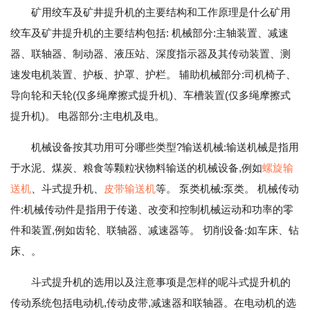
矿用绞车及矿井提升机的主要结构和工作原理是什么矿用
绞车及矿井提升机的主要结构包括: 机械部分:主轴装置、减速
器、联轴器、制动器、液压站、深度指示器及其传动装置、测
速发电机装置、护板、护罩、护栏。 辅助机械部分:司机椅子、
导向轮和天轮(仅多绳摩擦式提升机)、车槽装置(仅多绳摩擦式
提升机)。 电器部分:主电机及电。
机械设备按其功用可分哪些类型?输送机械:输送机械是指用
于水泥、煤炭、粮食等颗粒状物料输送的机械设备,例如
螺旋输
送机
、斗式提升机、
皮带输送机
等。 泵类机械:泵类。 机械传动
件:机械传动件是指用于传递、改变和控制机械运动和功率的零
件和装置,例如齿轮、联轴器、减速器等。 切削设备:如车床、钻
床、。
斗式提升机的选用以及注意事项是怎样的呢斗式提升机的
传动系统包括电动机,传动皮带,减速器和联轴器。在电动机的选