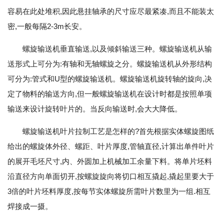
容易在此处堆积,因此悬挂轴承的尺寸应尽最紧凑,而且不能装太
密,一般每隔2-3m长安。
螺旋输送机垂直输送,以及倾斜输送三种。螺旋输送机从输
送形式上可分为:有轴和无轴螺旋之分。螺旋输送机从外形结构
可分为:管式和U型的螺旋输送机。螺旋输送机旋转轴的旋向,决
定了物料的输送方向,但一般螺旋输送机在设计时都是按照单项
输送来设计旋转叶片的。当反向输送时,会大大降低。
螺旋输送机叶片拉制工艺是怎样的?首先根据实体螺旋图纸
给出的螺旋体外径、螺距、叶片厚度,管轴直径,计算出单件叶片
的展开毛坯尺寸,内、外圆加上机械加工余量下料。将单片坯料
沿直径方向单面切开,按螺旋旋向将切口相互撬起,撬起里要大于
3倍的叶片坯料厚度,按每节实体螺旋所需叶片数里为一组.相互
焊接成一摄。