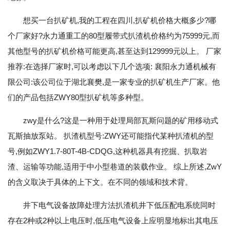
想买一台扒矿机,我的工程在四川,扒矿机价格大概多少?哪
个厂家好?永力通重工的80型履带式扒渣机价格约为75999元,而
其他型号的扒矿机价格可能更高,甚至达到129999元以上。 厂家
推荐:在选择厂家时,可以考虑以下几个选项: 襄阳永力通机械有
限公司:该公司位于湖北襄樊,是一家专业的扒矿机生产厂家。他
们的产品包括ZWY80型扒矿机等多种型。
zwy是什么?这是一种用于处理局部瓦斯问题的矿用移动式
瓦斯抽放泵站。 扒渣机型号:ZWY还可能指代某种扒渣机的型
号,例如ZWY1.7-80T-4B-CDQG,这种机器具有挖掘、扒取岩
渣、运输等功能,适用于中小型巷道的装载作业。 综上所述,ZwY
的含义取决于具体的上下文。在不同的领域和技术背。
井下电气设备故障处理方法扒渣机井下低压配电系统同时
存在2种或2种以上电压时,低压电气设备上应明显地标出其电压