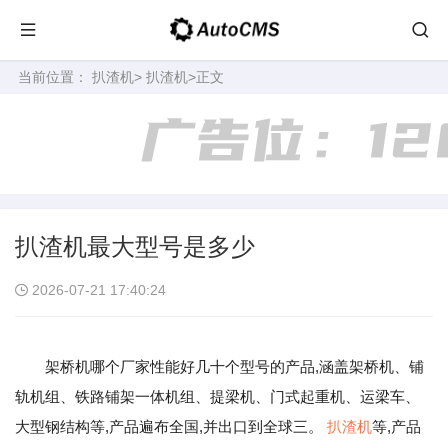
当前位置：
扒渣机
>
扒渣机
>正文
扒渣机最大型号是多少
2026-07-21 17:40:24
架桥机哪个厂家性能好几十个型号的产品,涵盖架桥机、铺
轨机组、铁路铺架一体机组、提梁机、门式起重机、运梁车、
大型钢结构等,产品遍布全国,并出口到全球三。
扒渣机
等,产品