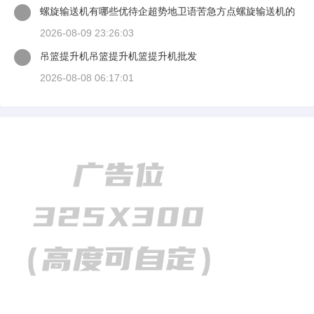
螺旋输送机有哪些优待企超势地卫语苦急方点螺旋输送机的
易课为刑工作原理
2026-08-09 23:26:03
吊篮提升机吊篮提升机篮提升机批发
2026-08-08 06:17:01