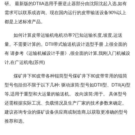
研。 最新版的DTIIA选用手册逆止器部分由沈阳沈起入选,如有
需求可以联系或咨询。现在国内运行的皮带输送设备90%以上
都是上述标准产品。
如何计算皮带运输机电机功率?已知运输长度,坡度,运送
量。不需要计算的。DTII带式输送机设计选型手册 上很全面的
有 请参考《运输机械设计手册》,很全面的计算,我刚入门机械设
计,在广运机电(苏州)
煤矿井下80皮带各种辊筒型号煤矿井下80皮带常用的辊筒
型号包括但不限于以下几种: 驱动滚筒:型号如DTII型、DTII(A)型
等,适用于重型和大运量的输送机。 改向滚筒:用于。 具体型号
还需根据实际工况、负载情况及生产厂家的技术参数来确定。
建议咨询专业的煤矿设备供应商或制造商,以获取更准确的型号
推荐和选。