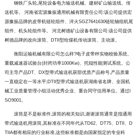
钢铁厂头轮,尾轮设备电力输送机械、建材矿山输送线、传
送机等。 河南省宏源豫振通用机械有限责任公司:该公司提供宏
源豫振品牌的皮带机链轮组件、淬火SGZ7641630链轮轴组机尾
组件、机头轮组件等。 河北树德矿山设备有限公司:该公司提供
树德品牌的改向滚筒、DTII型给煤机传动滚筒、主动滚。
衡阳运输机械有限公司怎么样?电子皮带秤实物校验系统、
重载减速器试验台(封闭功率1000Kw)、托辊性能测试系统。公
司主导产品DT、DX型带式输送机获部优质产品称号,产品质量
一直稳定在一等水平;DTII型带式输送机获湖南省名牌、全国机
械工业质量管理小组活动优秀企业、重合同守信用单位。通过I
SO9001。
滚筒是不是标准件,滚筒的相关知识,谢谢滚筒通常是指通用
带式输送机用滚筒,其标准在不同年代从TD62、DT75、DTII、D
TIIA都有相应的行业标准,这些标准都是由国家指定的专业科