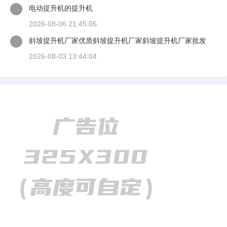
电动提升机的提升机
2026-08-06 21:45:05
斜坡提升机厂家优质斜坡提升机厂家斜坡提升机厂家批发
2026-08-03 13:44:04