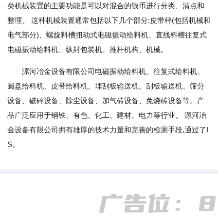
类机械装置的主要功能是可以对混合的钱币进行分类、清点和
整理。 这种机械装置通常包括以下几个部分:皮带秤(包括机械和
电气部分)、螺旋料槽扭动式电磁振动给料机、直线料槽往复式
电磁振动给料机、纵封包装机、推杆机构、机械。
漯河冶金设备有限公司电磁振动给料机、往复式给料机、
圆盘给料机、皮带给料机、埋刮板输送机、刮板输送机、筛分
设备、破碎设备、除尘设备、加气砖设备、免烧砖设备等。产
品广泛应用于钢铁、有色、化工、建材、电力等行业。 漯河冶
金设备有限公司拥有雄厚的技术力量和完善的检测手段,通过了I
S。