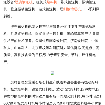
送设备:
螺旋输送机
、往复式
给料机
、带式输送机、振动输送
机、垂直振动输送机、链式输送机、埋
刮板输送机
、FS系列风
斜槽。
济宁东达机电怎么样产品与服务:公司主要生产带式给料
机、往复式给料机、湿式混凝土喷射机、滚轮罐耳等产品,并提
供相应的技术服务。公司依靠南京设计院、济南设计院、中国
矿大、山东科大、北京煤校等科研院所力量优势,以高起点、高
质量、高科技含量为目标,致力于煤矿安全、节能、环保机电
产。
怎样合理配置采石场石料生产线给料设备主要有振动给料
机、板式给料机、往复式给料机、波动辊式给料机四种类型,四
种类型的给料机的时输送产量有所不同,振动给料机每小时输送1
00630吨,板式给料机每小时输送60750吨,往复式给料机每小时输