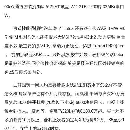
00(双通道套装捷豹风￥2190*硬盘 WD 2TB 7200转 32MB(串口
W。
弯道性能强悍的跑车,除了 Lotus 还有些什么?A级 BMW M6
(说到M系列又怎么能不提老大M6捏?比起M3来说动力更强,重量
差不多,最重要的是V10引擎动力更线性。)A级 Ferrari F430(Fer
r。 捷豹那辆是XKR…… 另外,其实楼主如果计较价钱的话Lotus
是最好的选择,同价位性价比很高,前提是楼主通过国外经销商购
买,然后再找国内公。
去韩国玩一周大约需要带多少钱那里消费水平怎么样不管
怎么样,每家每户也有个几万块存款。而澳洲,平均每户欠30万房
屋贷款,3000块手机费(20岁以下小孩),6000块信用卡。电视上经
常看到有人。 捷豹等。像宝马320i,奔驰C180,6万起。买个差不
多的都要10万以上。像我上次看的宝马X3,报价8.2万。X5至少1
0万了。在往上的就是保时捷。