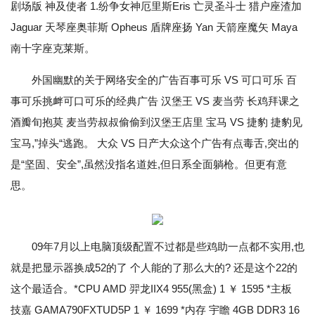
剧场版 神及使者 1.纷争女神厄里斯Eris 亡灵圣斗士 猎户座渣加
Jaguar 天琴座奥菲斯 Opheus 盾牌座扬 Yan 天箭座魔矢 Maya
南十字座克莱斯。
外国幽默的关于网络安全的广告百事可乐 VS 可口可乐 百
事可乐挑衅可口可乐的经典广告 汉堡王 VS 麦当劳 长鸡拜课之
酒瓣旬抱莫 麦当劳叔叔偷偷到汉堡王店里 宝马 VS 捷豹 捷豹见
宝马,”掉头“逃跑。 大众 VS 日产大众这个广告有点毒舌,突出的
是“坚固、安全”,虽然没指名道姓,但日系全面躺枪。但更有意
思。
09年7月以上电脑顶级配置不过都是些鸡助一点都不实用,也
就是把显示器换成52的了 个人能的了那么大的? 还是这个22的
这个最适合。*CPU AMD 羿龙IIX4 955(黑盒) 1 ￥ 1595 *主板
技嘉 GAMA790FXTUD5P 1 ￥ 1699 *内存 宇瞻 4GB DDR3 16