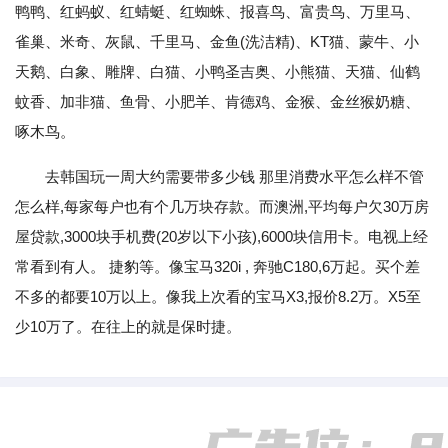
鸭鸭、红蚂蚁、红蜻蜓、红蜘蛛、报喜鸟、富贵鸟、万里马、
雀巢、米奇、灰鼠、千里马、金鱼(洗洁精)、KT猫、蒙牛、小
天鹅、白象、雕牌、白猫、小鸭圣吉奥、小熊猫、天猫、仙鹤
蚊香、加非猫、鱼骨、小肥羊、肯德鸡、金猴、金丝猴奶糖、
啄木鸟。
去韩国玩一周大约需要带多少钱 那里消费水平怎么样不管
怎么样,每家每户也有个几万块存款。而澳洲,平均每户欠30万房
屋贷款,3000块手机费(20岁以下小孩),6000块信用卡。电视上经
常看到有人。 捷豹等。像宝马320i , 奔驰C180,6万起。买个差
不多的都要10万以上。像我上次看的宝马X3,报价8.2万。X5至
少10万了。在往上的就是保时捷。