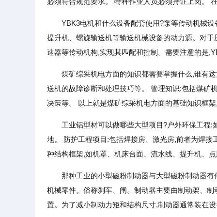
必须符合规范要求。 特种作业人员必须持证上岗。 在
YBK3电机和什么设备配套使用?泵等传动机械设
提升机、螺旋输送机等输送机械设备的动力源。对于压
速器等传动机构,实现其匹配和控制。需要注意的是,Y
煤矿综采机电方面的知识都需要掌握什么,谁有
送机的故障诊断和处理技巧等。 管理知识:包括煤矿
决策等。 以上就是煤矿综采机电方面的基础知识框架
工业铝型材可以做哪些大型项目?户外环保工程:
地。 防护工程项目:包括焊接房、激光房,前者为焊接
种结构框架,如机罩、机床台面、流水线、提升机、
那种工业的小型磁粉制动器与大型磁粉制动器有
机械零件。俗称刹车、闸。制动器主要由制动架、制
置。为了减小制动力矩和结构尺寸,制动器通常装在设