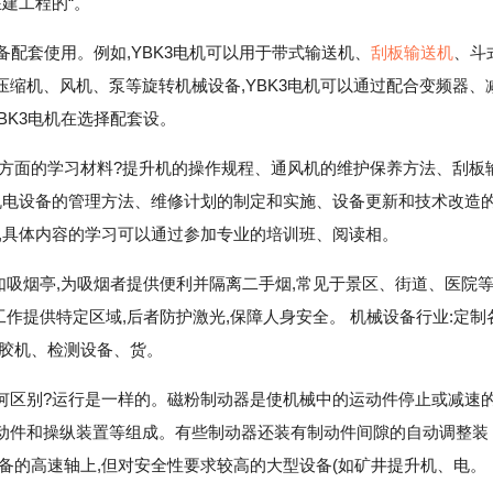
建工程的“。
备配套使用。例如,YBK3电机可以用于带式输送机、
刮板输送机
、斗
缩机、风机、泵等旋转机械设备,YBK3电机可以通过配合变频器、
BK3电机在选择配套设。
这方面的学习材料?提升机的操作规程、通风机的维护保养方法、刮板
机电设备的管理方法、维修计划的制定和实施、设备更新和技术改造
,具体内容的学习可以通过参加专业的培训班、阅读相。
如吸烟亭,为吸烟者提供便利并隔离二手烟,常见于景区、街道、医院
工作提供特定区域,后者防护激光,保障人身安全。 机械设备行业:定制
点胶机、检测设备、货。
何区别?运行是一样的。磁粉制动器是使机械中的运动件停止或减速
动件和操纵装置等组成。有些制动器还装有制动件间隙的自动调整装
备的高速轴上,但对安全性要求较高的大型设备(如矿井提升机、电。