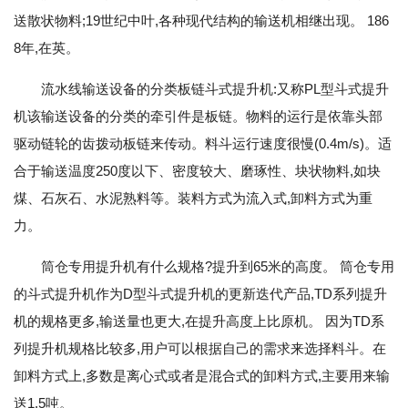
送散状物料;19世纪中叶,各种现代结构的输送机相继出现。 186
8年,在英。
流水线输送设备的分类板链斗式提升机:又称PL型斗式提升
机该输送设备的分类的牵引件是板链。物料的运行是依靠头部
驱动链轮的齿拨动板链来传动。料斗运行速度很慢(0.4m/s)。适
合于输送温度250度以下、密度较大、磨琢性、块状物料,如块
煤、石灰石、水泥熟料等。装料方式为流入式,卸料方式为重
力。
筒仓专用提升机有什么规格?提升到65米的高度。 筒仓专用
的斗式提升机作为D型斗式提升机的更新迭代产品,TD系列提升
机的规格更多,输送量也更大,在提升高度上比原机。 因为TD系
列提升机规格比较多,用户可以根据自己的需求来选择料斗。在
卸料方式上,多数是离心式或者是混合式的卸料方式,主要用来输
送1.5吨。