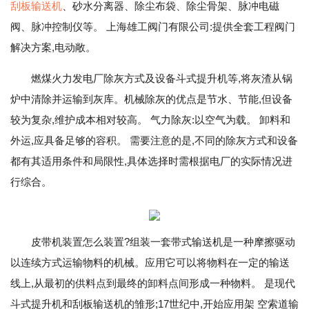
刮板输送机
、砂水分离器、除尘布袋、除尘骨架、脉冲电磁
阀、脉冲控制仪等。 上海雄工阀门有限公司:提供全套工程阀门
解决方案,电动敞。
燃煤火力发电厂除灰方式及设备斗式提升机等,将灰渣从锅
炉中清除并运输到灰库。机械除灰的优点是节水、节能,但设备
较为复杂,维护成本相对较高。 气力除灰:以空气为载。 卸料和
外运,应具备足够的容积。 需要注意的是,不同的除灰方式和设备
都有其适用条件和局限性,具体选择时需根据电厂的实际情况进
行综合。
皮带机装置怎么装置?组装一套带式输送机是一种摩擦驱动
以连续方式运输物料的机械。应用它可以将物料在一定的输送
线上,从最初的供料点到最终的卸料点间形成一种物料。 是现代
斗式提升机和刮板输送机的雏形;17世纪中,开始应用架 空索道输