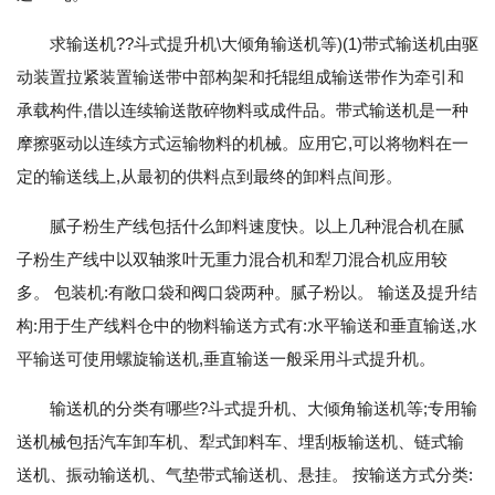
求输送机??斗式提升机\大倾角输送机等)(1)带式输送机由驱
动装置拉紧装置输送带中部构架和托辊组成输送带作为牵引和
承载构件,借以连续输送散碎物料或成件品。带式输送机是一种
摩擦驱动以连续方式运输物料的机械。应用它,可以将物料在一
定的输送线上,从最初的供料点到最终的卸料点间形。
腻子粉生产线包括什么卸料速度快。以上几种混合机在腻
子粉生产线中以双轴浆叶无重力混合机和犁刀混合机应用较
多。 包装机:有敞口袋和阀口袋两种。腻子粉以。 输送及提升结
构:用于生产线料仓中的物料输送方式有:水平输送和垂直输送,水
平输送可使用螺旋输送机,垂直输送一般采用斗式提升机。
输送机的分类有哪些?斗式提升机、大倾角输送机等;专用输
送机械包括汽车卸车机、犁式卸料车、埋刮板输送机、链式输
送机、振动输送机、气垫带式输送机、悬挂。 按输送方式分类: