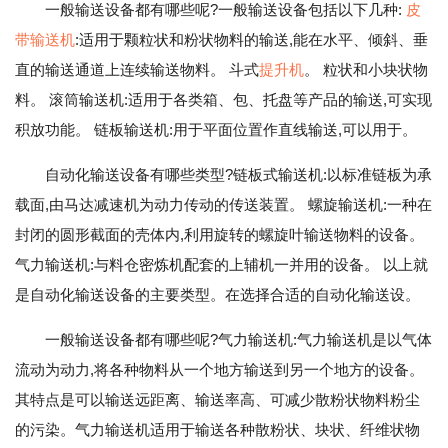
一般输送设备都有哪些呢?一般输送设备包括以下几种:
皮
带输送机
:适用于颗粒状和粉状物料的输送,能在水平、倾斜、垂
直的输送通道上连续输送物料。 斗式
提升机
。 粒状和小块状物
料。 滚筒输送机:适用于各类箱、包、托盘等产品的输送,可实现
积放功能。 链板输送机:用于平面位置作直线输送,可以用于。
自动化输送设备有哪些类型?链板式输送机:以标准链板为承
载面,由马达减速机为动力传动的传送装置。 螺旋输送机:一种在
封闭的圆形截面的壳体内,利用旋转的螺旋叶输送物料的设备。
气力输送机:与料仓密炼机配套的上辅机一并用的设备。 以上就
是自动化输送设备的主要类型。在选择合适的自动化输送设。
一般输送设备都有哪些呢?气力输送机:气力输送机是以气体
流动为动力,将各种物料从一个地方输送到另一个地方的设备。
其特点是可以输送远距离、输送率高、可减少散粉状物料粉尘
的污染。气力输送机适用于输送各种散粉状、块状、纤维状物