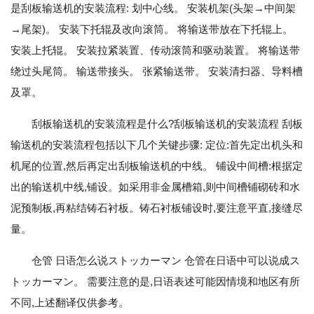
是刮板输送机的安装流程: 划中心线。 安装机架(头架→中间架
→尾架)。 安装下托辊及改向滚筒。 将输送带放在下托辊上。
安装上托辊。 安装拉紧装置、传动滚筒和驱动装置。 将输送带
绕过头尾筒。 输送带接头。 张紧输送带。 安装清扫器、导料槽
及罩。
刮板输送机的安装流程是什么?刮板输送机的安装流程 刮板
输送机的安装流程包括以下几个关键步骤: 定位:首先定出机头和
机尾的位置,然后再定出刮板输送机的中线。 铺设中间槽:根据定
出的输送机中线,铺设。如采用非金属槽箱,则中间槽铺砌砖和水
泥预制板,再粘结铸石衬板。铸石衬板铺设时,要注意平直,接缝尽
量。
仓管 日语怎么说ストッカーマン 仓管在日语中可以说成ス
トッカーマン。 需要注意的是,日语表述可能因情境和地区有所
不同,上述翻译仅供参考。